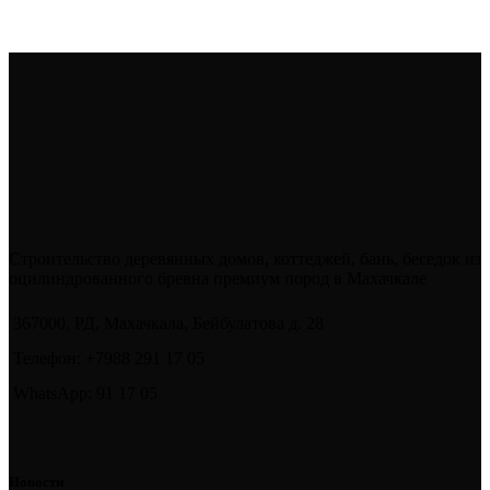
Строительство деревянных домов, коттеджей, бань, беседок из
оцилиндрованного бревна премиум пород в Махачкале
367000, РД, Махачкала, Бейбулатова д. 28
Телефон: +7988 291 17 05
WhatsApp: 91 17 05
Новости