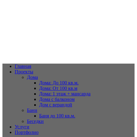
Дома из оцилиндрованного бруса хвойных пород,срубы, дома из
кругляка в Махачкале
РД, Махачкала, Бейбулатова д. 28
+7 988-291-17-05;
91-17-05
+7988-291-17-05; 91-17-05
Главная
Проекты
Дома
Дома: До 100 кв.м.
Дома: От 100 кв.м
Дома: 1 этаж + мансарда
Дома с балконом
Дом с верандой
Бани
Баня до 100 кв.м.
Беседки
Услуги
Портфолио