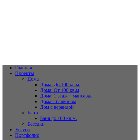
Дома из оцилиндрованного бруса хвойных пород,срубы, дома из
кругляка в Махачкале
РД, Махачкала, Бейбулатова д. 28
+7 988-291-17-05;
91-17-05
+7988-291-17-05; 91-17-05
Главная
Проекты
Дома
Дома: До 100 кв.м.
Дома: От 100 кв.м
Дома: 1 этаж + мансарда
Дома с балконом
Дом с верандой
Бани
Баня до 100 кв.м.
Беседки
Услуги
Портфолио